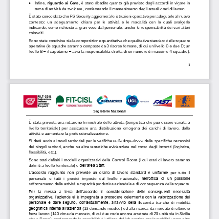

Infine, 
riguardo ai Gate
, è stato ribadito quanto già previsto dagli accordi in vigore in 
tema di attività
da svolgere
, confermando il
mantenimento degli attuali orari di lavoro.
È stato concordato che 
FS Security 
aggiornerà le istruzioni operative per adeguarle al nuovo 
contesto
:
un  adeguamento  chiaro
per
le  attività  e  le  modalità  con  le  quali  svolgerle 
indicando, come richiesto a gr
an voce dal personale, anche le responsabilità dei vari attori 
coinvolti.  
Sono state condivise sia la composizione quantitativa che qualitativa standard delle squadre 
operative (le squadre saranno composte da 3 risorse formate, di cui un livello C e due 
D; un 
livello B 
–
il 
capoturno
–
avrà la responsabilità diretta di un numero di massimo 4 squadre).
1
Segreterie Nazionali
È stata prevista una rotazione trimestrale delle attività (tempistica che può essere variata a 
livello  territoriale)  per  assicurare  una  distribuzione  omog
ena  dei  carichi  di  lavoro,  delle 
attività e aumentare la professionalizzazione.
Si darà
avvio
ai
tavoli territoriali per le 
verifiche
sull’adeguatezza 
delle 
specifiche 
necessità 
dei singoli territori, anche su altre tematiche evidenziate nel corso degli incontri (logistica, 
flessibilità, etc.).
Sono  stati  definiti  i  modelli  organizzativi  della  Control  Room  (i  cui  orari  di  lavoro  saranno 
definiti a livello territoriale) e
dell’area Staff.
L’accordo  raggiunto  non  prevede  un  orario  di  lavoro  standard  e  uniforme
per  tutto  il 
personale 
e 
tutti 
i 
presidi
imposto 
dal 
livello 
nazional
e, 
nell’ottica  di  un  possibile 
rafforzamento delle attività e capacità produttiva aziendale e di 
conseguenza delle squadre.
Per  la  messa  a  terra  dell’accordo  in  considerazione  delle  conseguenti  necessità 
organizzative, l’azienda si è impegnata a procedere celermente con la valorizzazione del 
personale  e  dare  seguito,  contestualmente,  all’avvio  della  s
econda  tranche  di  mobilità 
geografica interna all’azienda
(13 domande residue) 
ed alla ricerca da mercato di ulteriore 
forza lavoro
(140 circa da mercato, di cui due code ancora arretrate di 20 unità sia in Sicilia 