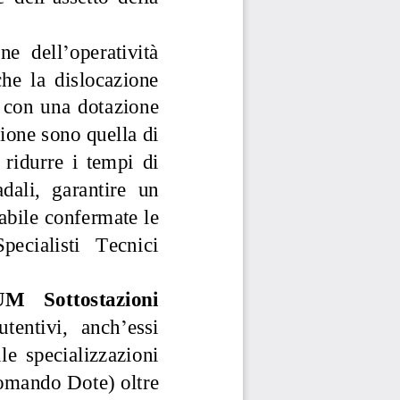
one
dell
’
oper
atività 
he 
la  dislocazione 
c
on  una  dota
zio
ne 
ione
sono
quella di 
ridu
rre 
i  tempi 
di 
adali,
garantire
un 
abile 
confermat
e le 
Specialisti 
Tecnici 
UM 
Sottos
t
azioni 
tentivi
, 
anch
’
essi
l
e 
specializzazioni
omando 
Dote) 
oltre 