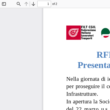
of 2
Toggle
Find
Previous
Next
Sidebar
RFI
Presenta
N
ella
giornata 
di i
per proseguire il c
Infrastrutture.
In apertura la Soci
del
22  marzo  u.s.,