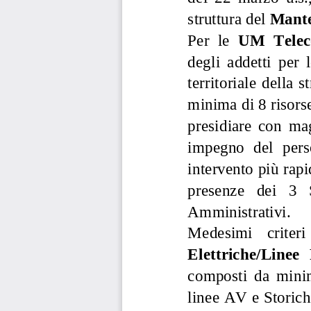
struttura del
Mant
Per  le 
U
M 
Tele
de
gli  addetti 
per  
territo
riale  della  st
minima di 8 
risors
presidiare 
co
n  ma
impegno
del  pers
interv
ento 
più rapi
presenze 
dei 
3 
Amministrativi.
Medesimi 
criteri 
Elettriche
/
Linee 
composti  da
minim
line
e
AV e 
Storic