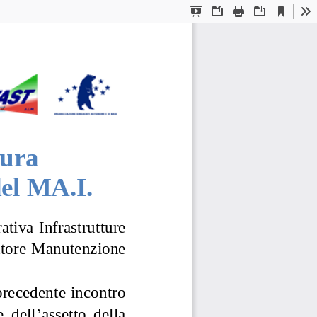
Current
Presentation
Open
Print
Download
To
View
Mode
tura
el MA.I.
r
ativa Infrastrutture
t
tore Manutenzione 
precedente incontro
  d
el
l
’
assetto  del
la 