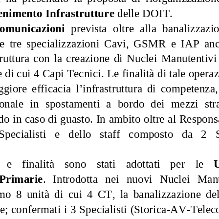
enim
ento 
I
nfrastrutture
delle DOIT.
comunicazioni
prevista 
oltre  alla
banalizzazi
le  tre  specializzazioni  Cavi
,  GS
MR  e  IAP 
anc
r
uttura  con  la 
creazione  di 
Nuclei 
Manutentivi
e
di cui 4 Capi Tecnici.
L
e
finalità
di tale oper
az
g
g
iore  effica
cia  l
’
infrastruttura  di  com
pe
tenza
,
onale 
in  spost
am
enti  a  bordo  dei  me
zzi 
str
do 
in caso di
guasto
.
In ambito 
oltre al Respons
Specialisti 
e
dello 
staff 
com
posto 
da 
2 
e 
finalità 
sono 
stati 
adottati 
per 
le 
P
rimarie
. 
Intr
odotta
nei 
nuovi 
Nuclei 
Manu
o  8  unità
di  cui  4  CT
, 
la  banalizzazione  del
he
;
confermati i 
3 Specialisti 
(Stori
ca
-
AV
-
Telec