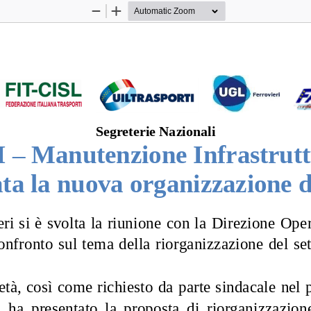
Zoom
Zoom
Out
In
Segreterie Nazionali
 
–
Manutenzione Infrastrut
ta la
nuova organizzazione d
eri
si è s
volt
a la riuni
one con la 
Direzione Ope
onfro
nt
o s
u
l tema della 
r
iorganizzazione del 
se
e
tà, così come richiesto
da parte sin
dacale
nel 
 
ha
presentato 
la  proposta  di 
riorganizzazione